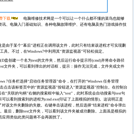
免费下载
电脑维修技术网是一个可以让一个什么都不懂的菜鸟也能够
资讯、电脑入门基础知识、各种电脑故障维护、还有电脑及热门游戏操作技
是由于某个“幕后”进程正在调用该文件，此时只有结束该进程才可实现删
具。不过，在Windows7中利用其“资源监视器”可轻松搞定。
创建一个名为test的文件夹，然后运行命令提示符(cmd)并将命令路径
est文件夹，可以看到弹出的对话框，提示：操作无法完成，文件夹或文件
s 7任务栏选择“启动任务管理器”命令，在打开的“Windows 任务管理
点击点击该标签页中的“资源监视器”按钮进入“资源监视器”控制台。在控制台
在“关联的句柄”右侧的搜索框中输入“test”，此时系统会自动搜索与test句
以看到搜索到的进程为cmd.exe(印证了上面模拟的情形)。这说明正是
才造成了对该文件夹删除的失败。右键单击该进程，然后选择“结束进程”命令弹出
进程。最后，删除test文件夹，可以看到该文件夹被成功删除。上面虽是模拟的
活应用类似此类问题将不会再困扰了。