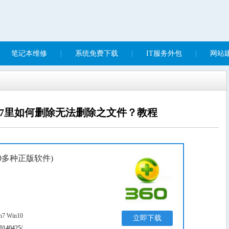
笔记本维修
|
系统免费下载
|
IT服务外包
|
网站建
in7里如何删除无法删除之文件？教程
0多种正版软件)
n7 Win10
立即下载
20140425/