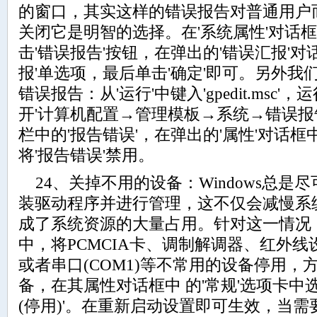
的窗口，其实这样的错误报告对普通用户
关闭它是明智的选择。在'系统属性'对话框
击'错误报告'按钮，在弹出的'错误汇报'
报'单选项，最后单击'确定'即可。另外
错误报告：从'运行'中键入'gpedit.msc'
开'计算机配置→管理模板→系统→错误报
栏中的'报告错误'，在弹出的'属性'对话框
将'报告错误'禁用。
24、关掉不用的设备：Windows总是
装驱动程序并进行管理，这不仅会减慢系
成了系统资源的大量占用。针对这一情况
中，将PCMCIA卡、调制解调器、红外线设
或者串口(COM1)等不常用的设备停用，
备，在其属性对话框中 的'常规'选项卡中
(停用)'。在重新启动设置即可生效，当