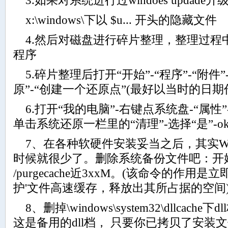
3.如果对系统进行过windoes updad
x:\windows\下以 $u... 开头的隐藏文件
4.然后对磁盘进行碎片整理，整理过程
程序
5.碎片整理后打开“开始”-“程序”-“附件”
原”-“创建一个还原点”(最好以当时的日
6.打开“我的电脑”-右键点系统盘-“属性”-
单击系统还原一栏里的“清理”-选择“是”-o
7、在各种软硬件安装妥当之后，其实Win
时候就很少了。删除系统备份文件吧：开始→运
/purgecache近3xxM。(该命令的作用是立
护'文件高速缓存，释放出其所占据的空间
8、删掉\windows\system32\dllcache下d
这是备用的dll档， 只要你已拷贝了安装