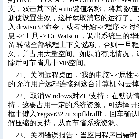
支，双击其下的Auto键值名称，将其'数值
新使设置生效，这样就取消它的运行了。也在'
入'drwtsn32'命令，或者'开始'->'程序'->'
息'->'工具'->'Dr Watson'，调出系统里的华
留'转储全部线程上下文'选项，否则一旦
久，并占用大量空间。如以前有此情况，请查找
除后可节省几十MB空间。
21、关闭远程桌面：'我的电脑'->'属性'->
的'允许用户远程连接到这台计算机'勾去
22、取消Windows对ZIP支持：在默认
持，这要占用一定的系统资源，可选择'开始
框中键入'regsvr32 /u zipfldr.dll'，回
解压缩的支持，从而节省系统资源。
23、关闭错误报告：当应用程序出错时