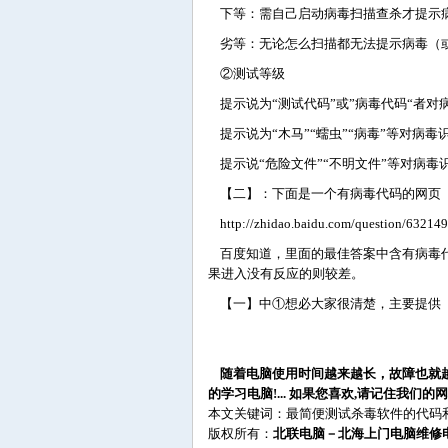
下等：需自己启动病毒扫描查杀才提示
劣等：无论怎么扫描都无法提示病毒（
②测试等级
提示说为“测试代码”或”病毒代码“者对
提示说为“木马”“蠕虫”“病毒”等对病毒
提示说“危险文件”“不明文件”等对病毒
【二】：下面是一个有病毒代码的网页
http://zhidao.baidu.com/question/632149
百度知道，里面的最佳答案中含有病毒代
果进入没有反应的则较差。
【一】中①想必大家很清楚，主要提供【
随着电脑使用时间越来越长，故障也就
的学习电脑!... 如果您喜欢,请记住我们的网
本文关键词：最简便测试杀毒软件的代码
版权所有：
北联电脑－北海上门电脑维修电话：