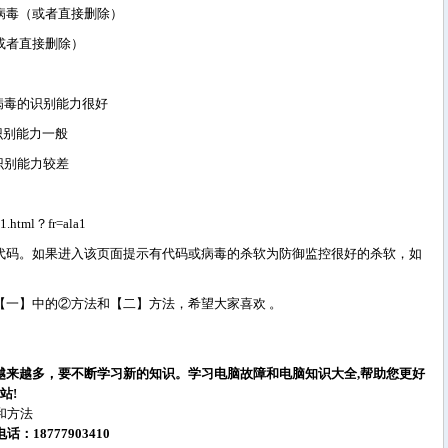
病毒（或者直接删除）
或者直接删除）
病毒的识别能力很好
识别能力一般
识别能力较差
1.html？fr=ala1
码。如果进入该页面提示有代码或病毒的杀软为防御监控很好的杀软，如
一】中的②方法和【二】方法，希望大家喜欢 。
越来越多，要不断学习新的知识。学习电脑故障和电脑知识大全,帮助您更好
站!
和方法
18777903410