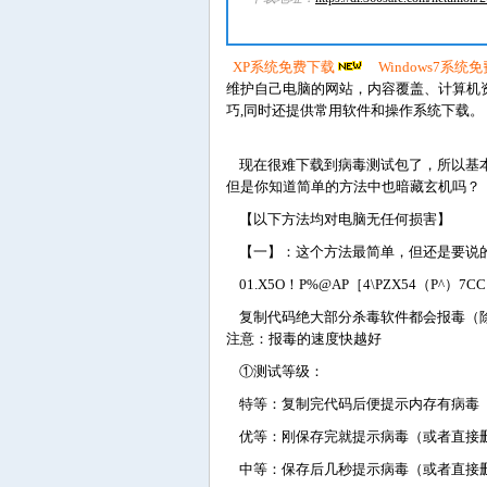
XP系统免费下载
Windows7系统
维护自己电脑的网站，内容覆盖、计算机
巧,同时还提供常用软件和操作系统下载。
现在很难下载到病毒测试包了，所以基本
但是你知道简单的方法中也暗藏玄机吗？
【以下方法均对电脑无任何损害】
【一】：这个方法最简单，但还是要说的
01.X5O！P%@AP［4\PZX54（P^）7CC）7
复制代码绝大部分杀毒软件都会报毒（除
注意：报毒的速度快越好
①测试等级：
特等：复制完代码后便提示内存有病毒
优等：刚保存完就提示病毒（或者直接
中等：保存后几秒提示病毒（或者直接